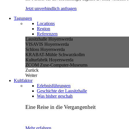
Jetzt unverbindlich anfragen
Tagungen
Locations
Region
Referenzen
Lausitzhalle Hoyerswerda
VISAVIS Hoyerswerda
Schloss Hoyerswerda
KRABAT-Mühle Schwarzkollm
Kulturfabrik Hoyerswerda
ZCOM Zuse-Computer-Museums
Zurück
Weiter
Kultfaktor
Erlebnisführungen
Geschichte der Lausitzhalle
Was bisher geschah
Eine Reise in die Vergangenheit
Mehr erfahren