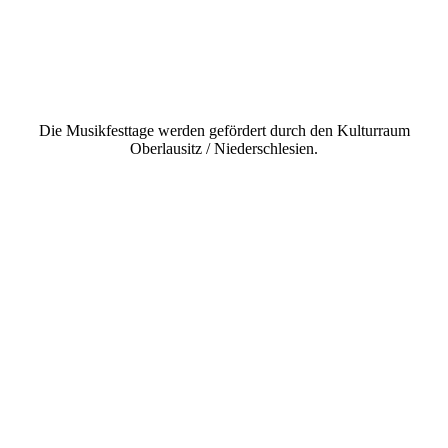
Die Musikfesttage werden gefördert durch den Kulturraum
Oberlausitz / Niederschlesien.
Service-Hotline
Telefon: 03571 9041-06
kontakt@lausitzhalle.de