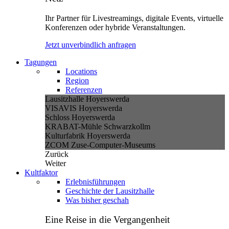
Ihr Partner für Livestreamings, digitale Events, virtuelle
Konferenzen oder hybride Veranstaltungen.
Jetzt unverbindlich anfragen
Tagungen
Locations
Region
Referenzen
Lausitzhalle Hoyerswerda
VISAVIS Hoyerswerda
Schloss Hoyerswerda
KRABAT-Mühle Schwarzkollm
Kulturfabrik Hoyerswerda
ZCOM Zuse-Computer-Museums
Zurück
Weiter
Kultfaktor
Erlebnisführungen
Geschichte der Lausitzhalle
Was bisher geschah
Eine Reise in die Vergangenheit