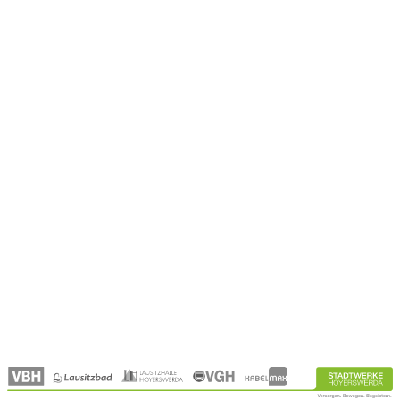
Raumgestaltung
Catering
Vermarktung und Werbeflächen
Orga‑Wagen
Tagungen
Locations
Region
Referenzen
Über Uns
Kontakt
Unternehmen
Partner
Aktuelles
Karriere