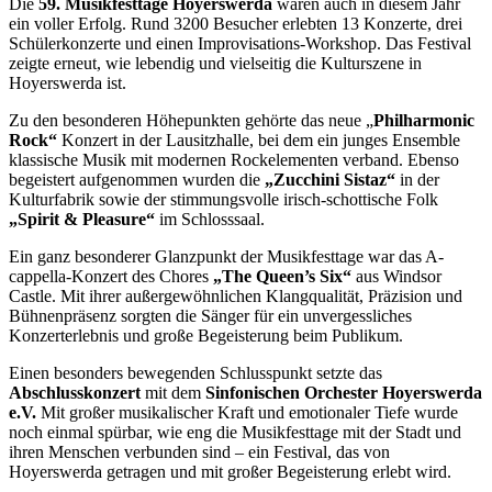
Die
59. Musikfesttage Hoyerswerda
waren auch in diesem Jahr
ein voller Erfolg. Rund 3200 Besucher erlebten 13 Konzerte, drei
Schülerkonzerte und einen Improvisations-Workshop. Das Festival
zeigte erneut, wie lebendig und vielseitig die Kulturszene in
Hoyerswerda ist.
Zu den besonderen Höhepunkten gehörte das neue „
Philharmonic
Rock“
Konzert in der Lausitzhalle, bei dem ein junges Ensemble
klassische Musik mit modernen Rockelementen verband. Ebenso
begeistert aufgenommen wurden die
„Zucchini Sistaz“
in der
Kulturfabrik sowie der stimmungsvolle irisch-schottische Folk
„Spirit & Pleasure“
im Schlosssaal.
Ein ganz besonderer Glanzpunkt der Musikfesttage war das A-
cappella-Konzert des Chores
„The Queen’s Six“
aus Windsor
Castle. Mit ihrer außergewöhnlichen Klangqualität, Präzision und
Bühnenpräsenz sorgten die Sänger für ein unvergessliches
Konzerterlebnis und große Begeisterung beim Publikum.
Einen besonders bewegenden Schlusspunkt setzte das
Abschlusskonzert
mit dem
Sinfonischen Orchester Hoyerswerda
e.V.
Mit großer musikalischer Kraft und emotionaler Tiefe wurde
noch einmal spürbar, wie eng die Musikfesttage mit der Stadt und
ihren Menschen verbunden sind – ein Festival, das von
Hoyerswerda getragen und mit großer Begeisterung erlebt wird.