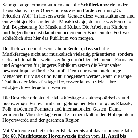
Sehr gut angenommen wurden auch die
Schülerkonzerte
in der
Lausitzhalle, in der Oberschule sowie im Förderzentrum „Dr.
Friedrich Wolf“ in Hoyerswerda. Gerade diese Veranstaltungen sind
ein wichtiger Bestandteil der Musikfesttage, denn sie wecken schon
früh Begeisterung für Musik und Kultur. Die Arbeit mit Kindern
und Jugendlichen ist damit ein bedeutender Baustein des Festivals –
schließlich sitzt hier das Publikum von morgen.
Deutlich wurde in diesem Jahr außerdem, dass sich die
Musikfesttage nicht nur musikalisch vielseitig präsentieren, sondern
sich auch inhaltlich weiter verjüngen möchten. Mit neuen Formaten
und Angeboten für jüngeres Publikum setzen die Veranstalter
bewusst Impulse für die Zukunft. Denn nur wenn auch junge
Menschen für Musik und Kultur begeistert werden, kann die lange
Tradition der Musikfesttage Hoyerswerda noch viele Jahre
erfolgreich weitergeführt werden.
Die Besucher erlebten die Musikfesttage als atmosphärisches und
hochwertiges Festival mit einer gelungenen Mischung aus Klassik,
Folk, modernen Formaten und internationalen Gästen. Damit
wurden die Musikfesttage erneut zu einem kulturellen Höhepunkt in
Hoyerswerda und der gesamten Region.
Mit Vorfreude richtet sich der Blick bereits auf das kommende Jahr:
Die
60. Musikfesttage Hoyerswerda
finden vom
11. April bis