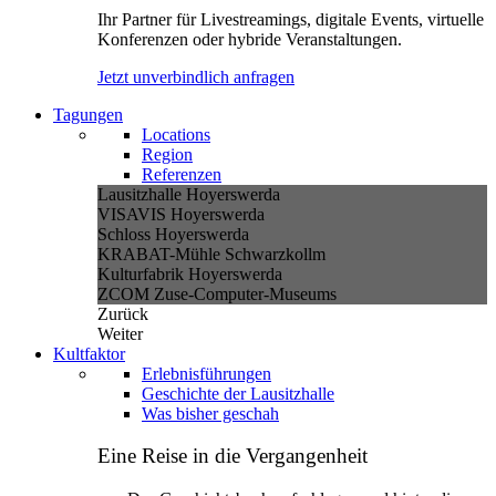
Ihr Partner für Livestreamings, digitale Events, virtuelle
Konferenzen oder hybride Veranstaltungen.
Jetzt unverbindlich anfragen
Tagungen
Locations
Region
Referenzen
Lausitzhalle Hoyerswerda
VISAVIS Hoyerswerda
Schloss Hoyerswerda
KRABAT-Mühle Schwarzkollm
Kulturfabrik Hoyerswerda
ZCOM Zuse-Computer-Museums
Zurück
Weiter
Kultfaktor
Erlebnisführungen
Geschichte der Lausitzhalle
Was bisher geschah
Eine Reise in die Vergangenheit