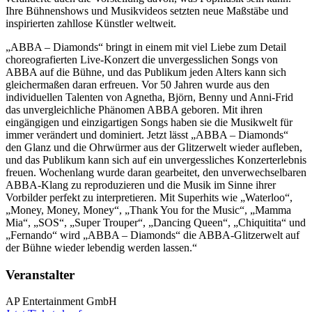
Ihre Bühnenshows und Musikvideos setzten neue Maßstäbe und
inspirierten zahllose Künstler weltweit.
„ABBA – Diamonds“ bringt in einem mit viel Liebe zum Detail
choreografierten Live-Konzert die unvergesslichen Songs von
ABBA auf die Bühne, und das Publikum jeden Alters kann sich
gleichermaßen daran erfreuen. Vor 50 Jahren wurde aus den
individuellen Talenten von Agnetha, Björn, Benny und Anni-Frid
das unvergleichliche Phänomen ABBA geboren. Mit ihren
eingängigen und einzigartigen Songs haben sie die Musikwelt für
immer verändert und dominiert. Jetzt lässt „ABBA – Diamonds“
den Glanz und die Ohrwürmer aus der Glitzerwelt wieder aufleben,
und das Publikum kann sich auf ein unvergessliches Konzerterlebnis
freuen. Wochenlang wurde daran gearbeitet, den unverwechselbaren
ABBA-Klang zu reproduzieren und die Musik im Sinne ihrer
Vorbilder perfekt zu interpretieren. Mit Superhits wie „Waterloo“,
„Money, Money, Money“, „Thank You for the Music“, „Mamma
Mia“, „SOS“, „Super Trouper“, „Dancing Queen“, „Chiquitita“ und
„Fernando“ wird „ABBA – Diamonds“ die ABBA-Glitzerwelt auf
der Bühne wieder lebendig werden lassen.“
Veranstalter
AP Entertainment GmbH