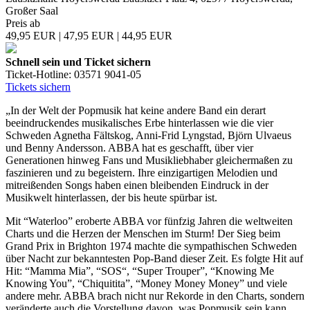
Großer Saal
Preis ab
49,95 EUR | 47,95 EUR | 44,95 EUR
Schnell sein und Ticket sichern
Ticket-Hotline: 03571 9041-05
Tickets sichern
„In der Welt der Popmusik hat keine andere Band ein derart
beeindruckendes musikalisches Erbe hinterlassen wie die vier
Schweden Agnetha Fältskog, Anni-Frid Lyngstad, Björn Ulvaeus
und Benny Andersson. ABBA hat es geschafft, über vier
Generationen hinweg Fans und Musikliebhaber gleichermaßen zu
faszinieren und zu begeistern. Ihre einzigartigen Melodien und
mitreißenden Songs haben einen bleibenden Eindruck in der
Musikwelt hinterlassen, der bis heute spürbar ist.
Mit “Waterloo” eroberte ABBA vor fünfzig Jahren die weltweiten
Charts und die Herzen der Menschen im Sturm! Der Sieg beim
Grand Prix in Brighton 1974 machte die sympathischen Schweden
über Nacht zur bekanntesten Pop-Band dieser Zeit. Es folgte Hit auf
Hit: “Mamma Mia”, “SOS“, “Super Trouper”, “Knowing Me
Knowing You”, “Chiquitita”, “Money Money Money” und viele
andere mehr. ABBA brach nicht nur Rekorde in den Charts, sondern
veränderte auch die Vorstellung davon, was Popmusik sein kann.