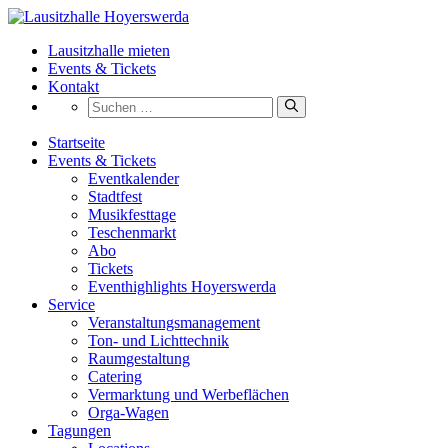
Zum
Inhalt
Lausitzhalle mieten
springen
Events & Tickets
Kontakt
Suchen
nach:
Startseite
Events & Tickets
Eventkalender
Stadtfest
Musikfesttage
Teschenmarkt
Abo
Tickets
Eventhighlights Hoyerswerda
Service
Veranstaltungsmanagement
Ton- und Lichttechnik
Raumgestaltung
Catering
Vermarktung und Werbeflächen
Orga‑Wagen
Tagungen