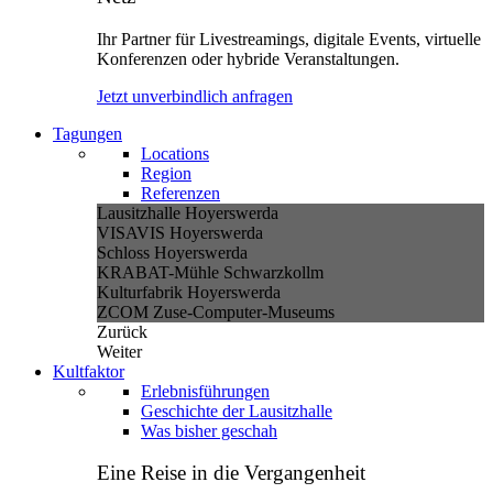
Ihr Partner für Livestreamings, digitale Events, virtuelle
Konferenzen oder hybride Veranstaltungen.
Jetzt unverbindlich anfragen
Tagungen
Locations
Region
Referenzen
Lausitzhalle Hoyerswerda
VISAVIS Hoyerswerda
Schloss Hoyerswerda
KRABAT-Mühle Schwarzkollm
Kulturfabrik Hoyerswerda
ZCOM Zuse-Computer-Museums
Zurück
Weiter
Kultfaktor
Erlebnisführungen
Geschichte der Lausitzhalle
Was bisher geschah
Eine Reise in die Vergangenheit