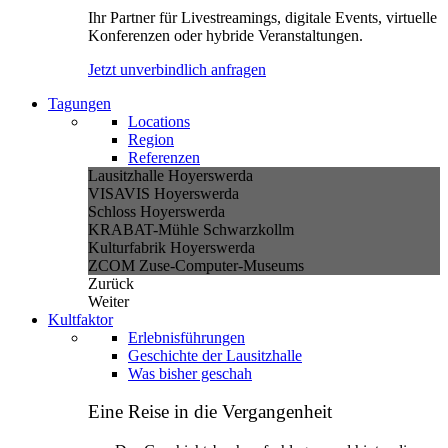
Ihr Partner für Livestreamings, digitale Events, virtuelle
Konferenzen oder hybride Veranstaltungen.
Jetzt unverbindlich anfragen
Tagungen
Locations
Region
Referenzen
Lausitzhalle Hoyerswerda
VISAVIS Hoyerswerda
Schloss Hoyerswerda
KRABAT-Mühle Schwarzkollm
Kulturfabrik Hoyerswerda
ZCOM Zuse-Computer-Museums
Zurück
Weiter
Kultfaktor
Erlebnisführungen
Geschichte der Lausitzhalle
Was bisher geschah
Eine Reise in die Vergangenheit