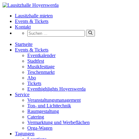
Zum
Inhalt
Lausitzhalle mieten
springen
Events & Tickets
Kontakt
Suchen
nach:
Startseite
Events & Tickets
Eventkalender
Stadtfest
Musikfesttage
Teschenmarkt
Abo
Tickets
Eventhighlights Hoyerswerda
Service
Veranstaltungsmanagement
Ton- und Lichttechnik
Raumgestaltung
Catering
Vermarktung und Werbeflächen
Orga‑Wagen
Tagungen