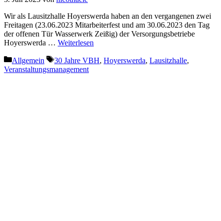
Wir als Lausitzhalle Hoyerswerda haben an den vergangenen zwei
Freitagen (23.06.2023 Mitarbeiterfest und am 30.06.2023 den Tag
der offenen Tür Wasserwerk Zeißig) der Versorgungsbetriebe
Hoyerswerda …
Weiterlesen
Kategorien
Schlagwörter
Allgemein
30 Jahre VBH
,
Hoyerswerda
,
Lausitzhalle
,
Veranstaltungsmanagement
Service-Hotline
Telefon: 03571 9041-06
kontakt@lausitzhalle.de
Hier finden Sie uns