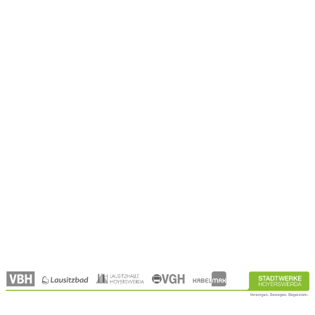
Catering
Vermarktung und Werbeflächen
Orga‑Wagen
Tagungen
Locations
Region
Referenzen
Über Uns
Kontakt
Unternehmen
Partner
Aktuelles
Karriere